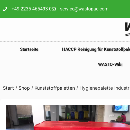
+49 2235 465493 0
service@wastopac.com
Startseite
HACCP Reinigung für Kunststoffpale
WASTO-Wiki
Start
/
Shop
/
Kunststoffpaletten
/ Hygienepalette Industr