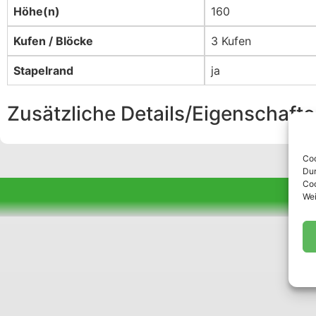
Höhe(n)
160
Kufen / Blöcke
3 Kufen
Stapelrand
ja
Zusätzliche Details/Eigenschaft
Coo
Dur
Coo
Wei