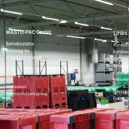
WASTO-PAC GmbH
Links
Betriebsstätte:
Kunststo
Wildweg 4a
Behälter
D-50374 Erftstadt
Kunststo
Beratun
Packplan
Links
Behälte
Impressum
Bestäti
Datenschutzerklärung
Formula
AGB