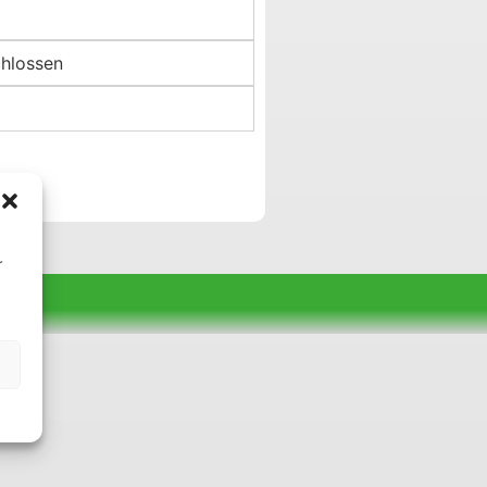
hlossen
r