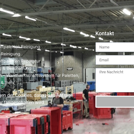
Kontakt
ffpaletten Reinigung
 Reinigung
ffpaletten Reparatur
g & Beschaffung
 – Warenwirtschaftssystem für Paletten,
r & mehr
gen der Cookies, damit das Anfrage
r freigeschalten wird.