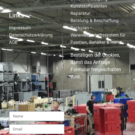
Kunststoffpaletten
Reparatur
Links
Beratung & Beschaffung
Packplan –
Impressum
Warenwirtschaftssystem für
Datenschutzerklärung
Paletten, Behälter & mehr
AGB
Bestätigen der Cookies,
damit das Anfrage
Formular freigeschalten
wird.
Kontakt