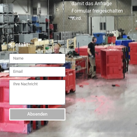
damit das Anfrage
Formular freigeschalten
wird.
Kontakt
Absenden