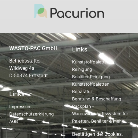
WASTO-PAC GmbH
Links
Betriebsstätte:
Kunststoffpaletten
Wildweg 4a
Reinigung
D-50374 Erftstadt
Behälter Reinigung
Kunststoffpaletten
Reparatur
Links
Beratung & Beschaffung
Packplan –
Impressum
Warenwirtschaftssystem für
Datenschutzerklärung
Paletten, Behälter & mehr
AGB
Bestätigen der Cookies,