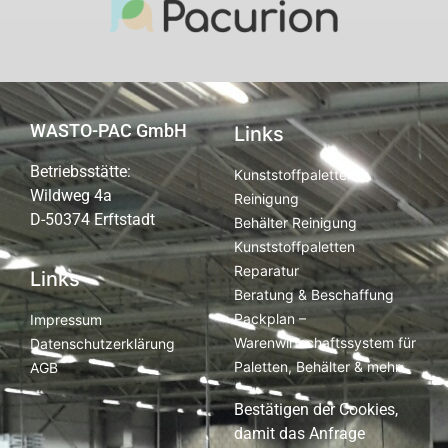
WASTO-PAC GmbH
Links
Betriebsstätte:
Kunststoffpaletten
Wildweg 4a
Reinigung
D-50374 Erftstadt
Behälter Reinigung
Kunststoffpaletten
Reparatur
Links
Beratung & Beschaffung
Packplan –
Impressum
Warenwirtschaftssystem für
Datenschutzerklärung
Paletten, Behälter & mehr
AGB
Bestätigen der Cookies,
damit das Anfrage