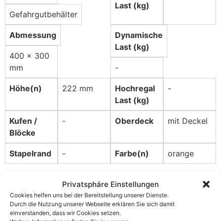
Last (kg)
Gefahrgutbehälter
Abmessung
Dynamische
Last (kg)
400 x 300
mm
-
Höhe(n)
222 mm
Hochregal
-
Last (kg)
Kufen /
-
Oberdeck
mit Deckel
Blöcke
Stapelrand
-
Farbe(n)
orange
Zusätzliche
Privatsphäre Einstellungen
Cookies helfen uns bei der Bereitstellung unserer Dienste.
Details/Eigenschaften
Durch die Nutzung unserer Webseite erklären Sie sich damit
einverstanden, dass wir Cookies setzen.