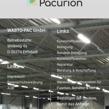
WASTO-PAC GmbH
Links
Betriebsstätte:
Kunststoffpaletten
Wildweg 4a
Reinigung
D-50374 Erftstadt
Behälter Reinigung
Kunststoffpaletten
Reparatur
Links
Beratung & Beschaffung
Packplan –
Impressum
Warenwirtschaftssystem für
Datenschutzerklärung
Paletten, Behälter & mehr
AGB
Bestätigen der Cookies,
damit das Anfrage