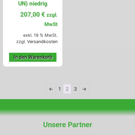
UN) niedrig
207,00
€
zzgl.
MwSt
exkl. 19 % MwSt.
zzgl.
Versandkosten
In den Warenkorb
←
1
2
3
→
Unsere Partner