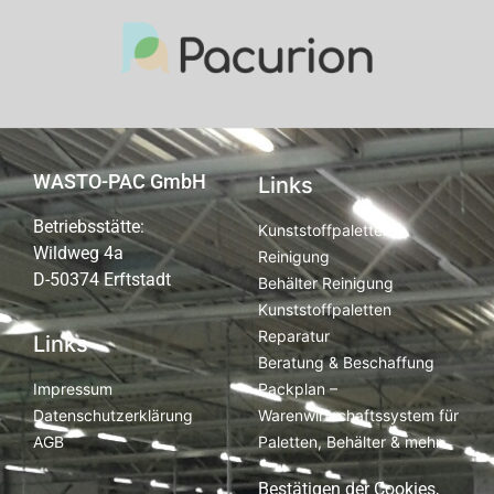
WASTO-PAC GmbH
Links
Betriebsstätte:
Kunststoffpaletten
Wildweg 4a
Reinigung
D-50374 Erftstadt
Behälter Reinigung
Kunststoffpaletten
Reparatur
Links
Beratung & Beschaffung
Packplan –
Impressum
Warenwirtschaftssystem für
Datenschutzerklärung
Paletten, Behälter & mehr
AGB
Bestätigen der Cookies,