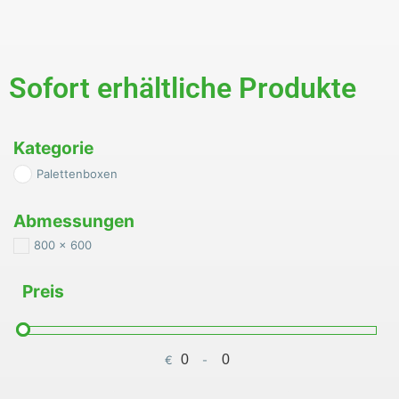
Sofort erhältliche Produkte
Kategorie
Palettenboxen
Abmessungen
800 x 600
Preis
€
-
Minimum Price
Maximum Price