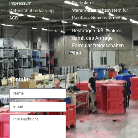
Packplan –
Impressum
Warenwirtschaftssystem für
Datenschutzerklärung
Paletten, Behälter & mehr
AGB
Bestätigen der Cookies,
damit das Anfrage
Formular freigeschalten
wird.
Kontakt