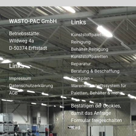
WASTO-PAC GmbH
Links
Betriebsstätte:
Kunststoffpaletten
Wildweg 4a
Reinigung
D-50374 Erftstadt
Behälter Reinigung
Kunststoffpaletten
Reparatur
Links
Beratung & Beschaffung
Packplan –
Impressum
Warenwirtschaftssystem für
Datenschutzerklärung
Paletten, Behälter & mehr
AGB
Bestätigen der Cookies,
damit das Anfrage
Formular freigeschalten
wird.