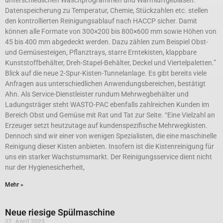
unterschiedlichen Waschprogrammen und Warmluftgebläsen.
Datenspeicherung zu Temperatur, Chemie, Stückzahlen etc. stellen
den kontrollierten Reinigungsablauf nach HACCP sicher. Damit
können alle Formate von 300×200 bis 800×600 mm sowie Höhen von
45 bis 400 mm abgedeckt werden. Dazu zählen zum Beispiel Obst-
und Gemüsesteigen, Pflanztrays, starre Erntekisten, klappbare
Kunststoffbehälter, Dreh-Stapel-Behälter, Deckel und Viertelpaletten.”
Blick auf die neue 2-Spur-Kisten-Tunnelanlage. Es gibt bereits viele
Anfragen aus unterschiedlichen Anwendungsbereichen, bestätigt
Ahn. Als Service-Dienstleister rundum Mehrwegbehälter und
Ladungsträger steht WASTO-PAC ebenfalls zahlreichen Kunden im
Bereich Obst und Gemüse mit Rat und Tat zur Seite. “Eine Vielzahl an
Erzeuger setzt heutzutage auf kundenspezifische Mehrwegkisten.
Dennoch sind wir einer von wenigen Spezialisten, die eine maschinelle
Reinigung dieser Kisten anbieten. Insofern ist die Kistenreinigung für
uns ein starker Wachstumsmarkt. Der Reinigungsservice dient nicht
nur der Hygienesicherheit,
Mehr »
Neue riesige Spülmaschine
27. April 2023