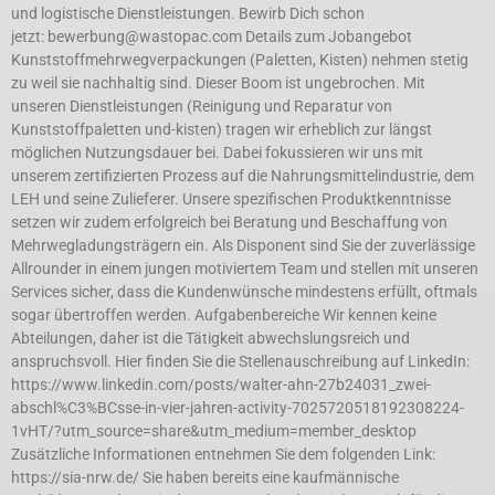
und logistische Dienstleistungen. Bewirb Dich schon
jetzt: bewerbung@wastopac.com Details zum Jobangebot
Kunststoffmehrwegverpackungen (Paletten, Kisten) nehmen stetig
zu weil sie nachhaltig sind. Dieser Boom ist ungebrochen. Mit
unseren Dienstleistungen (Reinigung und Reparatur von
Kunststoffpaletten und-kisten) tragen wir erheblich zur längst
möglichen Nutzungsdauer bei. Dabei fokussieren wir uns mit
unserem zertifizierten Prozess auf die Nahrungsmittelindustrie, dem
LEH und seine Zulieferer. Unsere spezifischen Produktkenntnisse
setzen wir zudem erfolgreich bei Beratung und Beschaffung von
Mehrwegladungsträgern ein. Als Disponent sind Sie der zuverlässige
Allrounder in einem jungen motiviertem Team und stellen mit unseren
Services sicher, dass die Kundenwünsche mindestens erfüllt, oftmals
sogar übertroffen werden. Aufgabenbereiche Wir kennen keine
Abteilungen, daher ist die Tätigkeit abwechslungsreich und
anspruchsvoll. Hier finden Sie die Stellenauschreibung auf LinkedIn:
https://www.linkedin.com/posts/walter-ahn-27b24031_zwei-
abschl%C3%BCsse-in-vier-jahren-activity-7025720518192308224-
1vHT/?utm_source=share&utm_medium=member_desktop
Zusätzliche Informationen entnehmen Sie dem folgenden Link:
https://sia-nrw.de/ Sie haben bereits eine kaufmännische