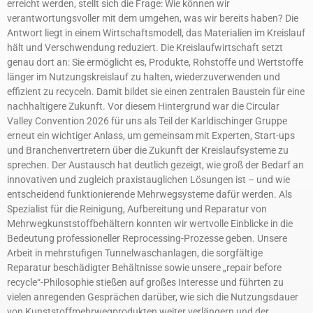
erreicht werden, stellt sich die Frage: Wie können wir
verantwortungsvoller mit dem umgehen, was wir bereits haben? Die
Antwort liegt in einem Wirtschaftsmodell, das Materialien im Kreislauf
hält und Verschwendung reduziert. Die Kreislaufwirtschaft setzt
genau dort an: Sie ermöglicht es, Produkte, Rohstoffe und Wertstoffe
länger im Nutzungskreislauf zu halten, wiederzuverwenden und
effizient zu recyceln. Damit bildet sie einen zentralen Baustein für eine
nachhaltigere Zukunft. Vor diesem Hintergrund war die Circular
Valley Convention 2026 für uns als Teil der Karldischinger Gruppe
erneut ein wichtiger Anlass, um gemeinsam mit Experten, Start-ups
und Branchenvertretern über die Zukunft der Kreislaufsysteme zu
sprechen. Der Austausch hat deutlich gezeigt, wie groß der Bedarf an
innovativen und zugleich praxistauglichen Lösungen ist – und wie
entscheidend funktionierende Mehrwegsysteme dafür werden. Als
Spezialist für die Reinigung, Aufbereitung und Reparatur von
Mehrwegkunststoffbehältern konnten wir wertvolle Einblicke in die
Bedeutung professioneller Reprocessing-Prozesse geben. Unsere
Arbeit in mehrstufigen Tunnelwaschanlagen, die sorgfältige
Reparatur beschädigter Behältnisse sowie unsere „repair before
recycle“-Philosophie stießen auf großes Interesse und führten zu
vielen anregenden Gesprächen darüber, wie sich die Nutzungsdauer
von Kunststoffmehrwegprodukten weiter verlängern und der