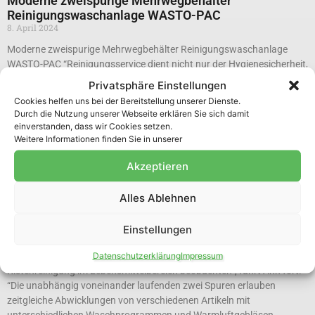
Moderne zweispurige Mehrwegbehälter
Reinigungswaschanlage WASTO-PAC
8. April 2024
Moderne zweispurige Mehrwegbehälter Reinigungswaschanlage
WASTO-PAC “Reinigungsservice dient nicht nur der Hygienesicherheit,
sondern auch der nachhaltigen Nutzung von Mehrwegbehältern”
Privatsphäre Einstellungen
Unmittelbar nach Ostern konnte die neue 2-Spur-Kisten-Tunnelanlage
Cookies helfen uns bei der Bereitstellung unserer Dienste.
in der Waschhalle der WASTO-PAC GmbH in Erftstadt-Friesheim in
Durch die Nutzung unserer Webseite erklären Sie sich damit
Betrieb genommen werden. Die beiden Spuren der modernen
einverstanden, dass wir Cookies setzen.
Reinigungsanlage können auf unterschiedliche Produkte und mit
Weitere Informationen finden Sie in unserer
unterschiedlicher Geschwindigkeit anhand von produktspezifischen
Akzeptieren
Waschprogrammen eingestellt werden. “Dabei bleibt unser
Schwerpunkt die Nahrungsmittelindustrie, der
Alles Ablehnen
Lebensmitteleinzelhandel sowie der Onlinehandel”, berichtet Walter
Ahn, Geschäftsführer des Unternehmens mit Sitz in Erftstadt, auf
Anfrage. “Unsere alte Kistenwaschanlage stieß mittlerweile an ihre
Einstellungen
Kapazitätsgrenzen. Gleichzeitig wollten wir die Effizienz unseres
Datenschutzerklärung
Impressum
Services erhöhen, zumal wir einen steigenden Bedarf an der
Kistenreinigung im Lebensmittelbereich beobachten”, fährt Ahn fort.
“Die unabhängig voneinander laufenden zwei Spuren erlauben
zeitgleiche Abwicklungen von verschiedenen Artikeln mit