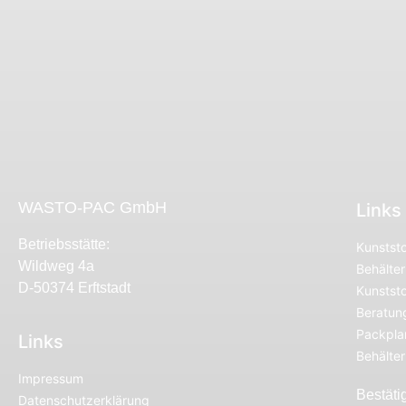
WASTO-PAC GmbH
Links
Betriebsstätte:
Kunststo
Wildweg 4a
Behälter
D-50374 Erftstadt
Kunststo
Beratun
Packplan
Links
Behälte
Impressum
Bestäti
Datenschutzerklärung