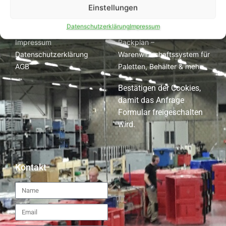
Kunststoffpaletten
Einstellungen
Reparatur
Links
Datenschutzerklärung
Impressum
Beratung & Beschaffung
Packplan –
Impressum
Warenwirtschaftssystem für
Datenschutzerklärung
Paletten, Behälter & mehr
AGB
Bestätigen der Cookies,
damit das Anfrage
Formular freigeschalten
wird.
Kontakt