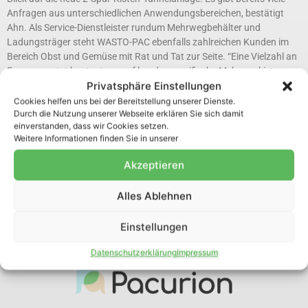
Anfragen aus unterschiedlichen Anwendungsbereichen, bestätigt
Ahn. Als Service-Dienstleister rundum Mehrwegbehälter und
Ladungsträger steht WASTO-PAC ebenfalls zahlreichen Kunden im
Bereich Obst und Gemüse mit Rat und Tat zur Seite. “Eine Vielzahl an
Erzeuger setzt heutzutage auf kundenspezifische Mehrwegkisten.
Privatsphäre Einstellungen
Dennoch sind wir einer von wenigen Spezialisten, die eine maschinelle
Reinigung dieser Kisten anbieten. Insofern ist die Kistenreinigung für
Cookies helfen uns bei der Bereitstellung unserer Dienste.
Durch die Nutzung unserer Webseite erklären Sie sich damit
uns ein starker Wachstumsmarkt. Der Reinigungsservice dient nicht
einverstanden, dass wir Cookies setzen.
nur der Hygienesicherheit,
Weitere Informationen finden Sie in unserer
Mehr »
Akzeptieren
Alles Ablehnen
Unsere Partner
Einstellungen
Datenschutzerklärung
Impressum