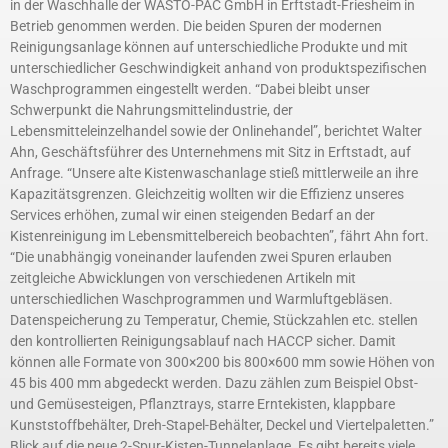
in der Waschhalle der WASTO-PAC GmbH in Erftstadt-Friesheim in
Betrieb genommen werden. Die beiden Spuren der modernen
Reinigungsanlage können auf unterschiedliche Produkte und mit
unterschiedlicher Geschwindigkeit anhand von produktspezifischen
Waschprogrammen eingestellt werden. “Dabei bleibt unser
Schwerpunkt die Nahrungsmittelindustrie, der
Lebensmitteleinzelhandel sowie der Onlinehandel”, berichtet Walter
Ahn, Geschäftsführer des Unternehmens mit Sitz in Erftstadt, auf
Anfrage. “Unsere alte Kistenwaschanlage stieß mittlerweile an ihre
Kapazitätsgrenzen. Gleichzeitig wollten wir die Effizienz unseres
Services erhöhen, zumal wir einen steigenden Bedarf an der
Kistenreinigung im Lebensmittelbereich beobachten”, fährt Ahn fort.
“Die unabhängig voneinander laufenden zwei Spuren erlauben
zeitgleiche Abwicklungen von verschiedenen Artikeln mit
unterschiedlichen Waschprogrammen und Warmluftgebläsen.
Datenspeicherung zu Temperatur, Chemie, Stückzahlen etc. stellen
den kontrollierten Reinigungsablauf nach HACCP sicher. Damit
können alle Formate von 300×200 bis 800×600 mm sowie Höhen von
45 bis 400 mm abgedeckt werden. Dazu zählen zum Beispiel Obst-
und Gemüsesteigen, Pflanztrays, starre Erntekisten, klappbare
Kunststoffbehälter, Dreh-Stapel-Behälter, Deckel und Viertelpaletten.”
Blick auf die neue 2-Spur-Kisten-Tunnelanlage. Es gibt bereits viele