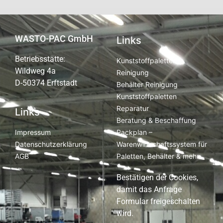
WASTO-PAC GmbH
Links
Betriebsstätte:
Kunststoffpaletten
Wildweg 4a
Reinigung
D-50374 Erftstadt
Behälter Reinigung
Kunststoffpaletten
Reparatur
Links
Beratung & Beschaffung
Packplan –
Impressum
Warenwirtschaftssystem für
Datenschutzerklärung
Paletten, Behälter & mehr
AGB
Bestätigen der Cookies,
damit das Anfrage
Formular freigeschalten
wird.