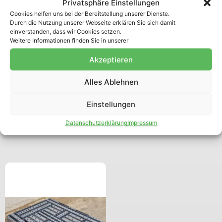
Privatsphäre Einstellungen
exkl. 19 % MwSt.
29,50
€
zzgl. MwSt
Cookies helfen uns bei der Bereitstellung unserer Dienste.
zzgl.
Versandkosten
Durch die Nutzung unserer Webseite erklären Sie sich damit
exkl. 19 % MwSt.
einverstanden, dass wir Cookies setzen.
Weiterlesen
Weitere Informationen finden Sie in unserer
zzgl.
Versandkosten
Lieferzeit:
4-7 Tage
Akzeptieren
Lieferzeitraum in
Deutschland
Alles Ablehnen
Weiterlesen
Einstellungen
Datenschutzerklärung
Impressum