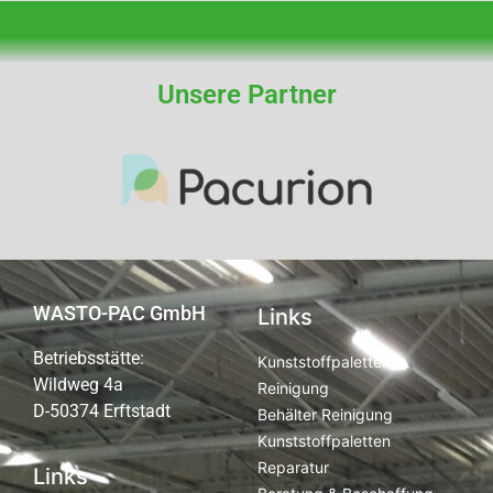
Unsere Partner
WASTO-PAC GmbH
Links
Betriebsstätte:
Kunststoffpaletten
Wildweg 4a
Reinigung
D-50374 Erftstadt
Behälter Reinigung
Kunststoffpaletten
Reparatur
Links