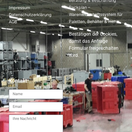
Beratung & Beschaffung
Packplan –
Impressum
Warenwirtschaftssystem für
Datenschutzerklärung
Paletten, Behälter & mehr
AGB
Bestätigen der Cookies,
damit das Anfrage
Formular freigeschalten
wird.
Kontakt