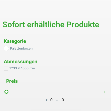
Sofort erhältliche Produkte
Kategorie
Palettenboxen
Abmessungen
1200 x 1000 mm
Preis
€
-
Minimum Price
Maximum Price