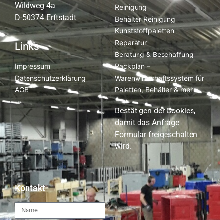
Wildweg 4a
Reinigung
D-50374 Erftstadt
Behälter Reinigung
Kunststoffpaletten
Reparatur
Links
Beratung & Beschaffung
Packplan –
Impressum
Warenwirtschaftssystem für
Datenschutzerklärung
Paletten, Behälter & mehr
AGB
Bestätigen der Cookies,
damit das Anfrage
Formular freigeschalten
wird.
Kontakt