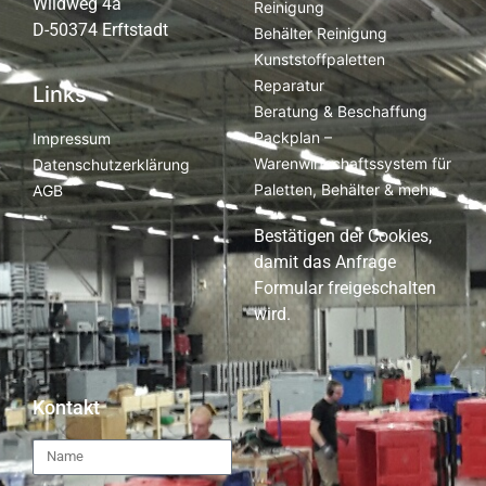
Wildweg 4a
Reinigung
D-50374 Erftstadt
Behälter Reinigung
Kunststoffpaletten
Reparatur
Links
Beratung & Beschaffung
Packplan –
Impressum
Warenwirtschaftssystem für
Datenschutzerklärung
Paletten, Behälter & mehr
AGB
Bestätigen der Cookies,
damit das Anfrage
Formular freigeschalten
wird.
Kontakt