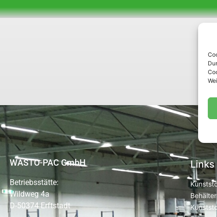
Coo
Dur
Coo
Wei
WASTO-PAC GmbH
Links
Betriebsstätte:
Kunststo
Wildweg 4a
Behälter
D-50374 Erftstadt
Kunststo