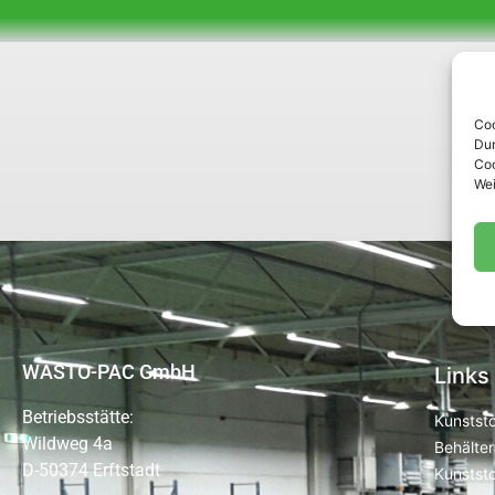
Coo
Dur
Coo
Wei
WASTO-PAC GmbH
Links
Betriebsstätte:
Kunststo
Wildweg 4a
Behälter
D-50374 Erftstadt
Kunststo