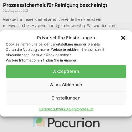
Prozesssicherheit für Reinigung bescheinigt
15. August 2021
Gerade für Lebensmittel produzierende Betriebe ist ein
nachweisliches Hygienemanagement wichtig. Wir wurden vom
akkreditierten Unternehmen LACON- Institut am 28.10.19 besucht
Privatsphäre Einstellungen
und unser Hygienekonzept überprüft. Es gab keinerlei
Beanstandungen. Unser HACCP-Konzept für einen kontrollierten
Cookies helfen uns bei der Bereitstellung unserer Dienste.
Durch die Nutzung unserer Webseite erklären Sie sich damit
Reinigungsprozess ist bis 31.01.2021 gültig und wird jährlich
einverstanden, dass wir Cookies setzen.
überprüft.
Weitere Informationen finden Sie in unserer
Mehr »
Akzeptieren
Alles Ablehnen
Unsere Partner
Einstellungen
Datenschutzerklärung
Impressum