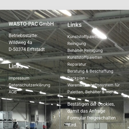
WASTO-PAC GmbH
Links
Betriebsstätte:
Kunststoffpaletten
Wildweg 4a
Reinigung
D-50374 Erftstadt
Behälter Reinigung
Kunststoffpaletten
Reparatur
Links
Beratung & Beschaffung
Packplan –
Impressum
Warenwirtschaftssystem für
Datenschutzerklärung
Paletten, Behälter & mehr
AGB
Bestätigen der Cookies,
damit das Anfrage
Formular freigeschalten
wird.